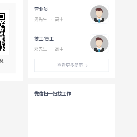
营业员
男先生
·
高中
技工/普工
邓先生
·
高中
息
查看更多简历
微信扫一扫找工作