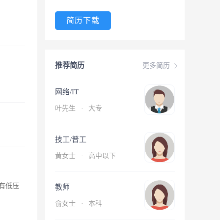
简历下载
推荐简历
更多简历
网络/IT
叶先生
·
大专
技工/普工
黄女士
·
高中以下
有低压
教师
俞女士
·
本科