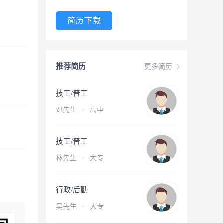
简历下载
推荐简历
更多简历
技工/普工
邓先生
·
高中
技工/普工
林先生
·
大专
行政/后勤
吴先生
·
大专