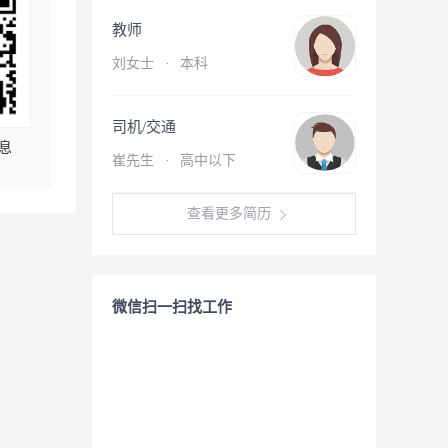
教师
刘女士
·
本科
司机/交通
息
崔先生
·
高中以下
查看更多简历
微信扫一扫找工作